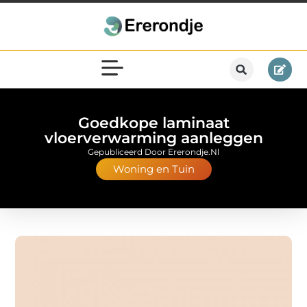
Goedkope laminaat
vloerverwarming aanleggen
Gepubliceerd Door Ererondje.nl
Woning en Tuin