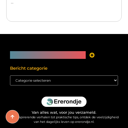
...
Main Links
Je website als inkomstenbron? Meer mogelijk dan je denkt
Bericht categorie
Van alles wat, voor jou verzameld.
Van inspirerende verhalen tot praktische tips, ontdek de veelzijdigheid
van het dagelijks leven op ererondje.nl.