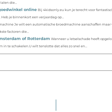
alen die...
goedwinkel online
Bij 4kidsonly.eu kun je terecht voor fantasti
. Heb je binnenkort een verjaardag op...
achine Je wilt een automatische broedmachine aanschaffen maar 
ste factoren die...
 Amsterdam of Rotterdam
Wanneer u letselschade heeft opgelop
 te schakelen.U wilt tenslotte dat alles zo snel en...