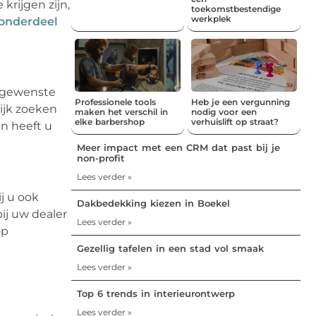
krijgen zijn,
toekomstbestendige
werkplek
onderdeel
e gewenste
Professionele tools
Heb je een vergunning
ijk zoeken
maken het verschil in
nodig voor een
elke barbershop
verhuislift op straat?
n heeft u
Meer impact met een CRM dat past bij je
non-profit
Lees verder »
j u ook
Dakbedekking kiezen in Boekel
ij uw dealer
Lees verder »
op
Gezellig tafelen in een stad vol smaak
Lees verder »
Top 6 trends in interieurontwerp
Lees verder »