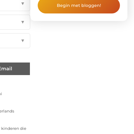
▼
Begin met bloggen!
▼
▼
Email
ni
derlands
 kinderen die