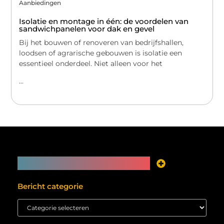
Aanbiedingen
Isolatie en montage in één: de voordelen van
sandwichpanelen voor dak en gevel
Bij het bouwen of renoveren van bedrijfshallen,
loodsen of agrarische gebouwen is isolatie een
essentieel onderdeel. Niet alleen voor het
...
Main Links
Je website als inkomstenbron? Meer mogelijk dan je denkt
Bericht categorie