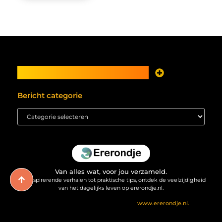
Main Links
Je website als inkomstenbron? Meer mogelijk dan je denkt
Bericht categorie
Van alles wat, voor jou verzameld.
Van inspirerende verhalen tot praktische tips, ontdek de veelzijdigheid
van het dagelijks leven op ererondje.nl.
@2025 All Right Reserved. Design by
www.ererondje.nl.