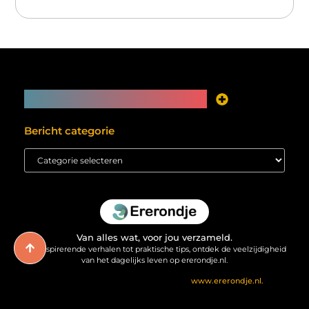
Main Links
Je website als inkomstenbron? Meer mogelijk dan je denkt
Bericht categorie
Van alles wat, voor jou verzameld.
Van inspirerende verhalen tot praktische tips, ontdek de veelzijdigheid
van het dagelijks leven op ererondje.nl.
@2025 All Right Reserved. Design by
www.ererondje.nl.