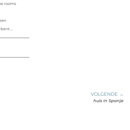
ape rooms
 een
bent....
VOLGENDE →
huis in Spanje