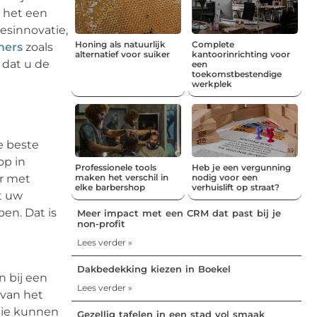
t het een
esinnovatie,
Honing als natuurlijk
Complete
ners
zoals
alternatief voor suiker
kantoorinrichting voor
 dat u de
een
toekomstbestendige
werkplek
e beste
op in
Professionele tools
Heb je een vergunning
ar met
maken het verschil in
nodig voor een
elke barbershop
verhuislift op straat?
et uw
en. Dat is
Meer impact met een CRM dat past bij je
non-profit
Lees verder »
Dakbedekking kiezen in Boekel
 bij een
Lees verder »
 van het
ogie kunnen
Gezellig tafelen in een stad vol smaak