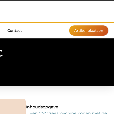
Contact
Artikel plaatsen
C
Inhoudsopgave
Een CNC freesmachine kopen met de