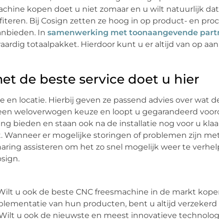
achine kopen doet u niet zomaar en u wilt natuurlijk da
iteren. Bij Cosign zetten ze hoog in op product- en proc
anbieden. In
samenwerking met toonaangevende part
rdig totaalpakket. Hierdoor kunt u er altijd van op aan
 de beste service doet u hier
e en locatie. Hierbij geven ze passend advies over wat d
u een weloverwogen keuze en loopt u gegarandeerd voor
ing bieden en staan ook na de installatie nog voor u kla
enst. Wanneer er mogelijke storingen of problemen zijn m
ing assisteren om het zo snel mogelijk weer te verhelp
sign.
Wilt u ook de beste CNC freesmachine in de markt kopen
plementatie van hun producten, bent u altijd verzekerd
s. Wilt u ook de nieuwste en meest innovatieve technol