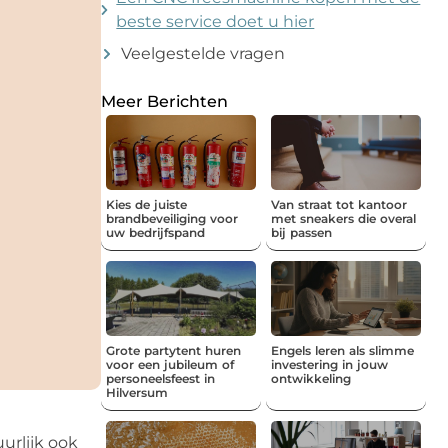
beste service doet u hier
Veelgestelde vragen
Meer Berichten
Kies de juiste
Van straat tot kantoor
brandbeveiliging voor
met sneakers die overal
uw bedrijfspand
bij passen
Grote partytent huren
Engels leren als slimme
voor een jubileum of
investering in jouw
personeelsfeest in
ontwikkeling
Hilversum
urlijk ook