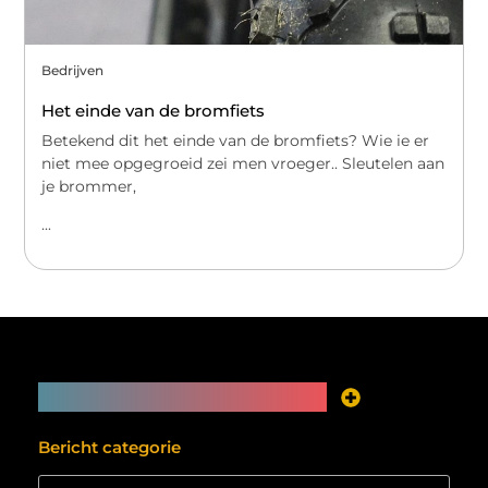
Bedrijven
Het einde van de bromfiets
Betekend dit het einde van de bromfiets? Wie ie er
niet mee opgegroeid zei men vroeger.. Sleutelen aan
je brommer,
...
Main Links
Je website als inkomstenbron? Meer mogelijk dan je denkt
Bericht categorie