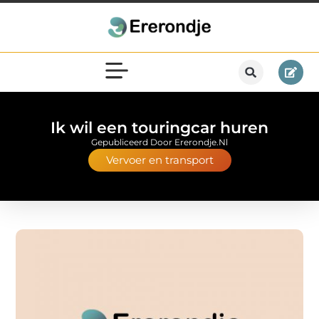
Ik wil een touringcar huren
Gepubliceerd Door Ererondje.nl
Vervoer en transport