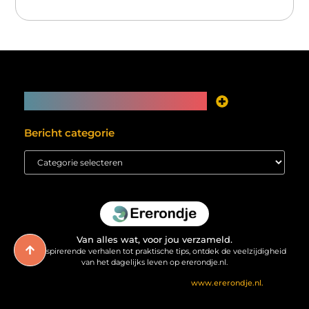
Main Links
Je website als inkomstenbron? Meer mogelijk dan je denkt
Bericht categorie
Van alles wat, voor jou verzameld.
Van inspirerende verhalen tot praktische tips, ontdek de veelzijdigheid
van het dagelijks leven op ererondje.nl.
@2025 All Right Reserved. Design by
www.ererondje.nl.