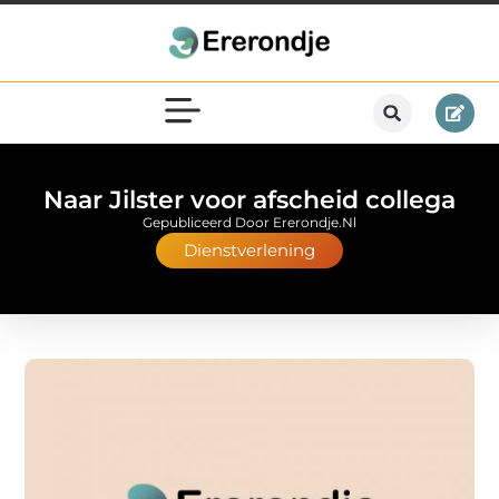
Naar Jilster voor afscheid collega
Gepubliceerd Door Ererondje.nl
Dienstverlening