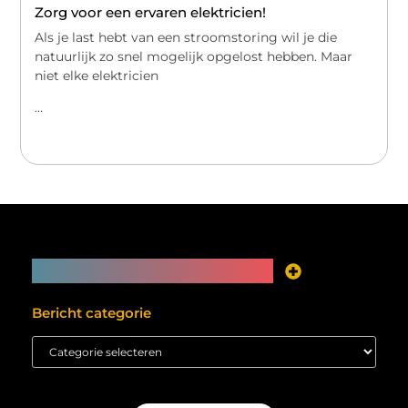
Zorg voor een ervaren elektricien!
Als je last hebt van een stroomstoring wil je die
natuurlijk zo snel mogelijk opgelost hebben. Maar
niet elke elektricien
...
Main Links
Je website als inkomstenbron? Meer mogelijk dan je denkt
Bericht categorie