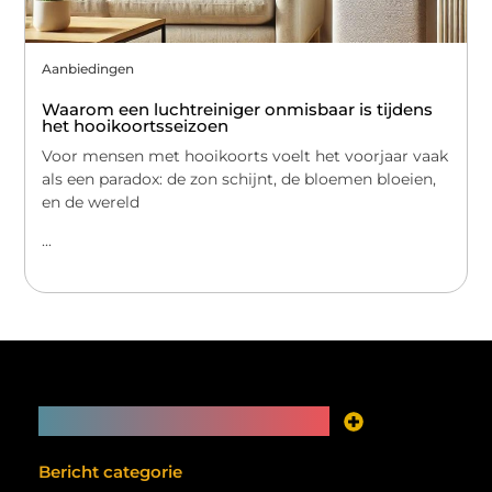
Aanbiedingen
Waarom een luchtreiniger onmisbaar is tijdens
het hooikoortsseizoen
Voor mensen met hooikoorts voelt het voorjaar vaak
als een paradox: de zon schijnt, de bloemen bloeien,
en de wereld
...
Main Links
Je website als inkomstenbron? Meer mogelijk dan je denkt
Bericht categorie