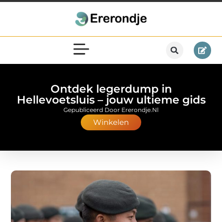
Ontdek legerdump in
Hellevoetsluis – jouw ultieme gids
Gepubliceerd Door Ererondje.nl
Winkelen