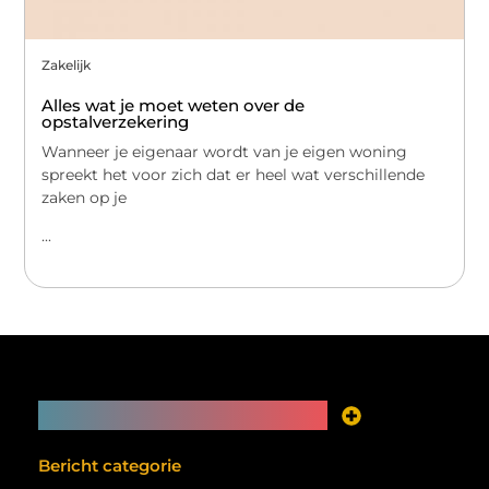
Zakelijk
Alles wat je moet weten over de
opstalverzekering
Wanneer je eigenaar wordt van je eigen woning
spreekt het voor zich dat er heel wat verschillende
zaken op je
...
Main Links
Je website als inkomstenbron? Meer mogelijk dan je denkt
Bericht categorie