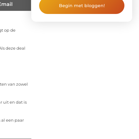
Email
Begin met bloggen!
gt op de
Als deze deal
rten van zowel
 uit en dat is
s al een paar