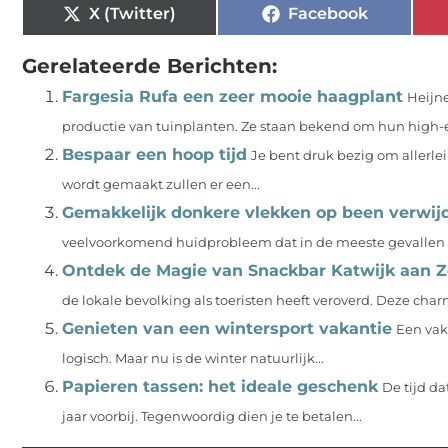
X (Twitter)
Facebook
Gerelateerde Berichten:
Fargesia Rufa een zeer mooie haagplant
Heijne
productie van tuinplanten. Ze staan bekend om hun high-e
Bespaar een hoop tijd
Je bent druk bezig om allerle
wordt gemaakt zullen er een...
Gemakkelijk donkere vlekken op been verwij
veelvoorkomend huidprobleem dat in de meeste gevallen ni
Ontdek de Magie van Snackbar Katwijk aan 
de lokale bevolking als toeristen heeft veroverd. Deze cha
Genieten van een wintersport vakantie
Een vaka
logisch. Maar nu is de winter natuurlijk...
Papieren tassen: het ideale geschenk
De tijd da
jaar voorbij. Tegenwoordig dien je te betalen...