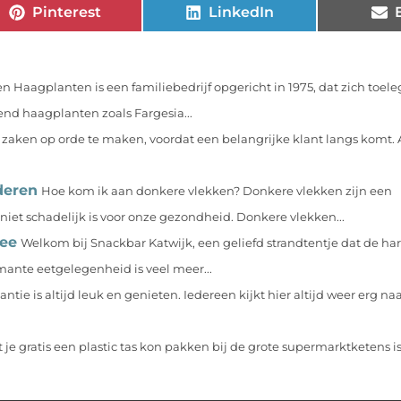
Pinterest
LinkedIn
n Haagplanten is een familiebedrijf opgericht in 1975, dat zich toele
nd haagplanten zoals Fargesia...
i zaken op orde te maken, voordat een belangrijke klant langs komt. 
deren
Hoe kom ik aan donkere vlekken? Donkere vlekken zijn een
et schadelijk is voor onze gezondheid. Donkere vlekken...
Zee
Welkom bij Snackbar Katwijk, een geliefd strandtentje dat de ha
rmante eetgelegenheid is veel meer...
ntie is altijd leuk en genieten. Iedereen kijkt hier altijd weer erg naar
t je gratis een plastic tas kon pakken bij de grote supermarktketens i