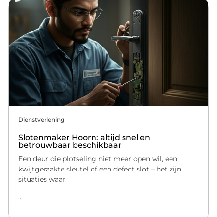
Dienstverlening
Slotenmaker Hoorn: altijd snel en
betrouwbaar beschikbaar
Een deur die plotseling niet meer open wil, een
kwijtgeraakte sleutel of een defect slot – het zijn
situaties waar
...