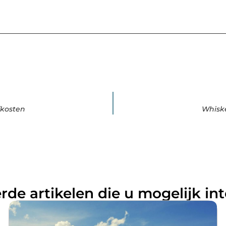
fkosten
Whiske
rde artikelen die u mogelijk in