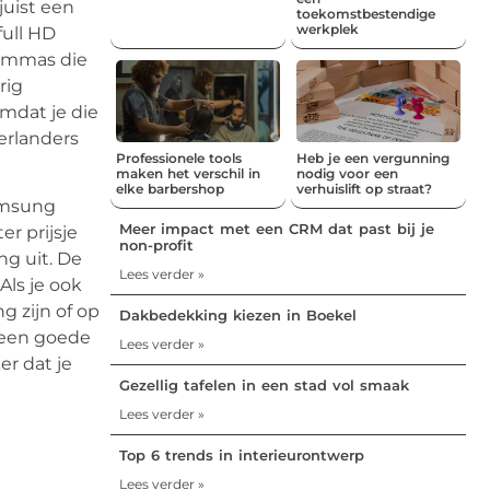
juist een
toekomstbestendige
werkplek
full HD
lemmas die
rig
omdat je die
erlanders
Professionele tools
Heb je een vergunning
maken het verschil in
nodig voor een
elke barbershop
verhuislift op straat?
Samsung
Meer impact met een CRM dat past bij je
er prijsje
non-profit
ng uit. De
Lees verder »
Als je ook
g zijn of op
Dakbedekking kiezen in Boekel
een goede
Lees verder »
r dat je
Gezellig tafelen in een stad vol smaak
Lees verder »
Top 6 trends in interieurontwerp
Lees verder »