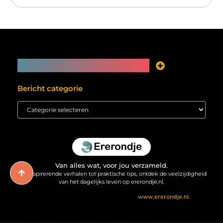
Main Links
Je website als inkomstenbron? Meer mogelijk dan je denkt
Bericht categorie
Van alles wat, voor jou verzameld.
Van inspirerende verhalen tot praktische tips, ontdek de veelzijdigheid
van het dagelijks leven op ererondje.nl.
@2025 All Right Reserved. Design by
www.ererondje.nl.