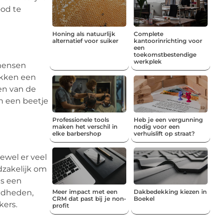
ood te
Honing als natuurlijk
Complete
alternatief voor suiker
kantoorinrichting voor
een
toekomstbestendige
werkplek
 mensen
akken een
en van de
n een beetje
Professionele tools
Heb je een vergunning
maken het verschil in
nodig voor een
elke barbershop
verhuislift op straat?
ewel er veel
dzakelijk om
s een
igdheden,
Meer impact met een
Dakbedekking kiezen in
CRM dat past bij je non-
Boekel
kers.
profit