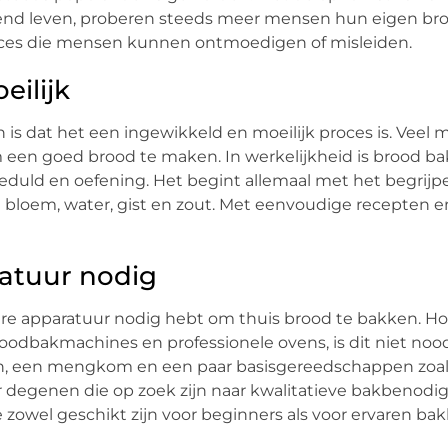
enend leven, proberen steeds meer mensen hun eigen br
proces die mensen kunnen ontmoedigen of misleiden.
eilijk
is dat het een ingewikkeld en moeilijk proces is. Veel
m een goed brood te maken. In werkelijkheid is brood b
eduld en oefening. Het begint allemaal met het begrijp
 bloem, water, gist en zout. Met eenvoudige recepten e
ratuur nodig
re apparatuur nodig hebt om thuis brood te bakken. Ho
oodbakmachines en professionele ovens, is dit niet noo
n, een mengkom en een paar basisgereedschappen zoal
oor degenen die op zoek zijn naar kwalitatieve bakbenod
 zowel geschikt zijn voor beginners als voor ervaren bak