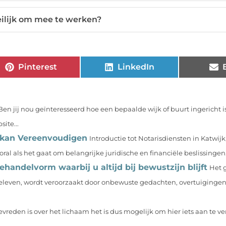
eilijk om mee te werken?
Pinterest
LinkedIn
Ben jij nou geïnteresseerd hoe een bepaalde wijk of buurt ingericht i
ite...
 kan Vereenvoudigen
Introductie tot Notarisdiensten in Katwij
oral als het gaat om belangrijke juridische en financiële beslissingen..
handelvorm waarbij u altijd bij bewustzijn blijft
Het 
even, wordt veroorzaakt door onbewuste gedachten, overtuigingen e
vreden is over het lichaam het is dus mogelijk om hier iets aan te v