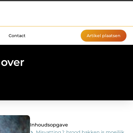
Contact
Artikel plaatsen
 over
Inhoudsopgave
Misvatting 1: brood bakken is moeilijk