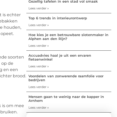
Gezellig tafelen in een stad vol smaak
Lees verder »
 is echter
Top 6 trends in interieurontwerp
gebakken
Lees verder »
te houden,
 opeet.
Hoe kies je een betrouwbare slotenmaker in
Alphen aan den Rijn?
Lees verder »
Accuadvies haal je uit een ervaren
ende soorten
fietsenwinkel
n op de
Lees verder »
eg en een
ichter brood.
Voordelen van zonwerende raamfolie voor
bedrijven
Lees verder »
Mensen gaan te weinig naar de kapper in
Arnhem
jk is om mee
Lees verder »
ebruiken.