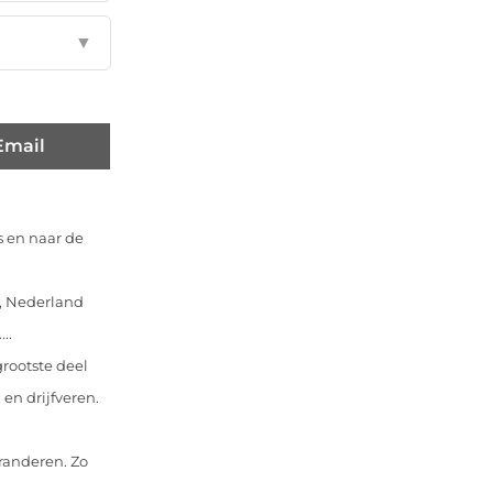
▼
Email
s en naar de
k, Nederland
..
grootste deel
n drijfveren.
eranderen. Zo