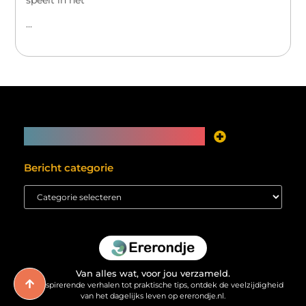
...
Main Links
Je website als inkomstenbron? Meer mogelijk dan je denkt
Bericht categorie
Van alles wat, voor jou verzameld.
Van inspirerende verhalen tot praktische tips, ontdek de veelzijdigheid
van het dagelijks leven op ererondje.nl.