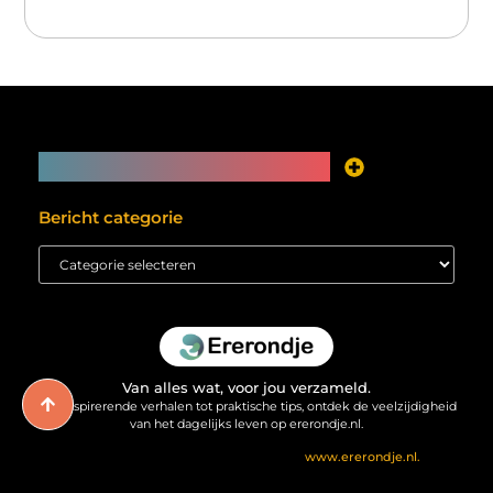
Main Links
Je website als inkomstenbron? Meer mogelijk dan je denkt
Bericht categorie
Van alles wat, voor jou verzameld.
Van inspirerende verhalen tot praktische tips, ontdek de veelzijdigheid
van het dagelijks leven op ererondje.nl.
@2025 All Right Reserved. Design by
www.ererondje.nl.