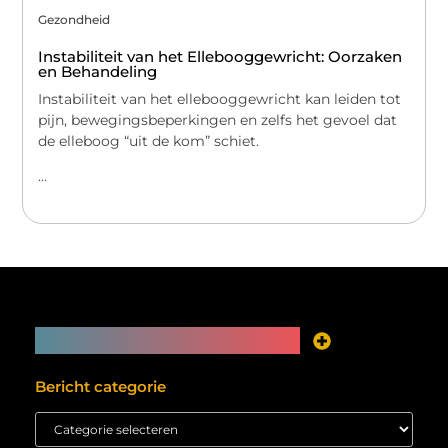
Gezondheid
Instabiliteit van het Ellebooggewricht: Oorzaken
en Behandeling
Instabiliteit van het ellebooggewricht kan leiden tot
pijn, bewegingsbeperkingen en zelfs het gevoel dat
de elleboog “uit de kom” schiet.
...
Main Links
Je website als inkomstenbron? Meer mogelijk dan je denkt
Bericht categorie