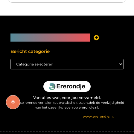
Main Links
Je website als inkomstenbron? Meer mogelijk dan je denkt
Bericht categorie
Van alles wat, voor jou verzameld.
Van inspirerende verhalen tot praktische tips, ontdek de veelzijdigheid
van het dagelijks leven op ererondje.nl.
@2025 All Right Reserved. Design by
www.ererondje.nl.