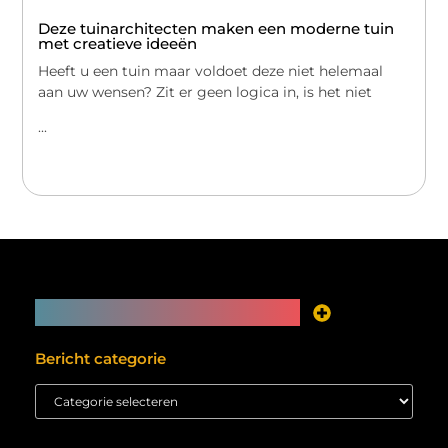
Deze tuinarchitecten maken een moderne tuin
met creatieve ideeën
Heeft u een tuin maar voldoet deze niet helemaal
aan uw wensen? Zit er geen logica in, is het niet
...
Main Links
Je website als inkomstenbron? Meer mogelijk dan je denkt
Bericht categorie