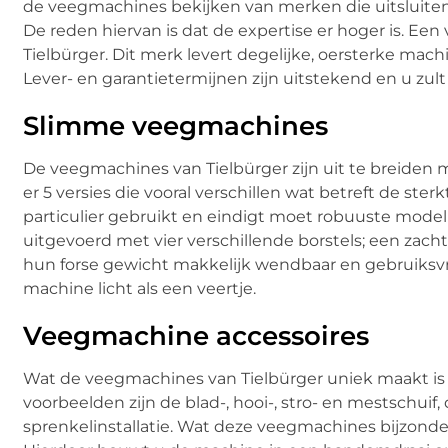
de veegmachines bekijken van merken die uitsluit
De reden hiervan is dat de expertise er hoger is. Ee
Tielbürger. Dit merk levert degelijke, oersterke mac
Lever- en garantietermijnen zijn uitstekend en u zul
Slimme veegmachines
De veegmachines van Tielbürger zijn uit te breiden me
er 5 versies die vooral verschillen wat betreft de s
particulier gebruikt en eindigt moet robuuste mod
uitgevoerd met vier verschillende borstels; een zach
hun forse gewicht makkelijk wendbaar en gebruiksvr
machine licht als een veertje.
Veegmachine accessoires
Wat de veegmachines van Tielbürger uniek maakt is
voorbeelden zijn de blad-, hooi-, stro- en mestschuif
sprenkelinstallatie. Wat deze veegmachines bijzonder