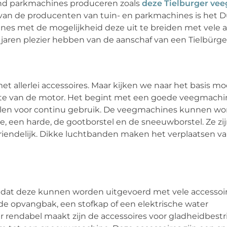
end parkmachines produceren zoals
deze Tielburger ve
n van de producenten van tuin- en parkmachines is het Du
hines met de mogelijkheid deze uit te breiden met vele a
t jaren plezier hebben van de aanschaf van een Tielbürg
t allerlei accessoires. Maar kijken we naar het basis mod
terkte van de motor. Het begint met een goede veegmachi
ellen voor continu gebruik. De veegmachines kunnen w
te, een harde, de gootborstel en de sneeuwborstel. Ze z
iendelijk. Dikke luchtbanden maken het verplaatsen v
 dat deze kunnen worden uitgevoerd met vele accessoir
, de opvangbak, een stofkap of een elektrische water
 rendabel maakt zijn de accessoires voor gladheidbestri