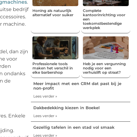
egmachines
.
itse bedrijf
Honing als natuurlijk
Complete
alternatief voor suiker
kantoorinrichting voor
ccessoires.
een
er machine.
toekomstbestendige
werkplek
el, dan zijn
ne voor
Professionele tools
Heb je een vergunning
orden
maken het verschil in
nodig voor een
elke barbershop
verhuislift op straat?
ijn ondanks
an de
Meer impact met een CRM dat past bij je
non-profit
Lees verder »
Dakbedekking kiezen in Boekel
es. Enkele
Lees verder »
Gezellig tafelen in een stad vol smaak
jding.
Lees verder »