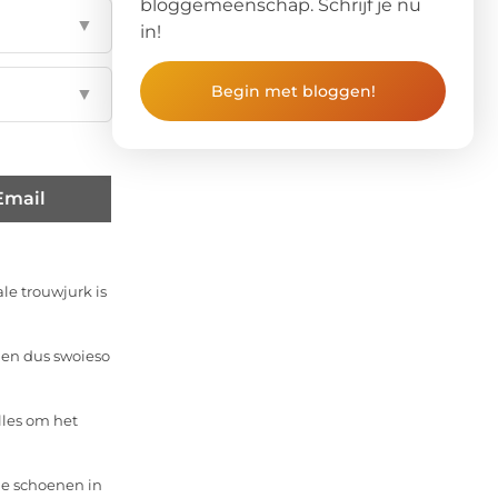
bloggemeenschap. Schrijf je nu
▼
in!
Begin met bloggen!
▼
Email
le trouwjurk is
men dus swoieso
lles om het
he schoenen in