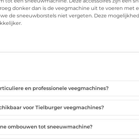
 tot een sneeuwmachine. Deze accessoires zijn een sn
vroeg donker dan is de veegmachine uit te voeren met
n we de sneeuwborstels niet vergeten. Deze mogelijkh
kelijker.
articuliere en professionele veegmachines?
schikbaar voor Tielburger veegmachines?
hine ombouwen tot sneeuwmachine?