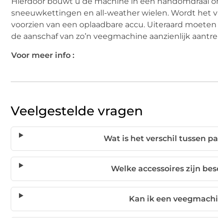
Hierdoor bouwt u de machine in een handomdraai om
sneeuwkettingen en all-weather wielen. Wordt het 
voorzien van een oplaadbare accu. Uiteraard moete
de aanschaf van zo’n veegmachine aanzienlijk aantrek
Voor meer info :
Veelgestelde vragen
Wat is het verschil tussen p
Welke accessoires zijn be
Kan ik een veegmac