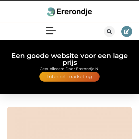
Een goede website voor een lage
prijs
Gepubliceerd Door Ererondje.nl
Internet marketing