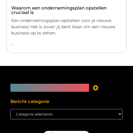
Waarom een ondernemingsplan opstellen
cruciaal is
Een ondernemingsplan opstellen voor je nieuwe
business Het is zover: jij bent klaar om een nieuwe
business op te zetten.
...
Main Links
Je website als inkomstenbron? Meer mogelijk dan je denkt
Bericht categorie