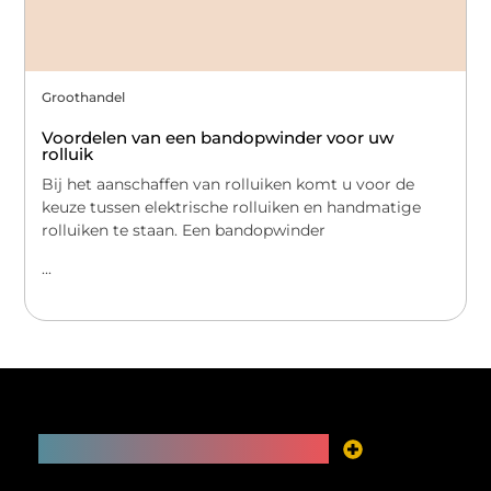
Groothandel
Voordelen van een bandopwinder voor uw
rolluik
Bij het aanschaffen van rolluiken komt u voor de
keuze tussen elektrische rolluiken en handmatige
rolluiken te staan. Een bandopwinder
...
Main Links
Je website als inkomstenbron? Meer mogelijk dan je denkt