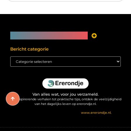
Main Links
Je website als inkomstenbron? Meer mogelijk dan je denkt
Bericht categorie
Van alles wat, voor jou verzameld.
Van inspirerende verhalen tot praktische tips, ontdek de veelzijdigheid
van het dagelijks leven op ererondje.nl.
@2025 All Right Reserved. Design by
www.ererondje.nl.