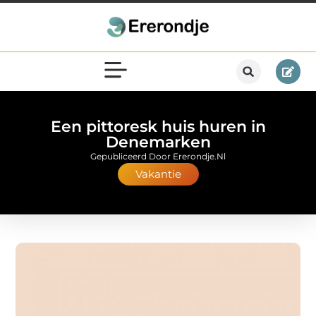
Een pittoresk huis huren in
Denemarken
Gepubliceerd Door Ererondje.nl
Vakantie