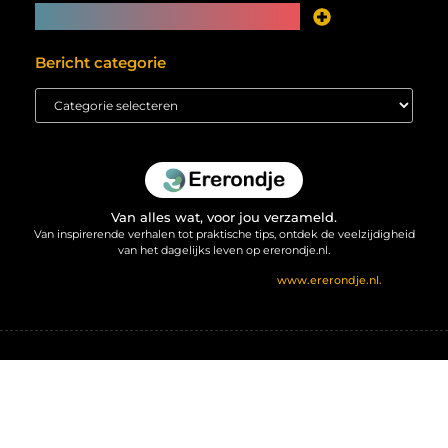
Main Links
Je website als inkomstenbron? Meer mogelijk dan je denkt
Bericht categorie
Van alles wat, voor jou verzameld.
Van inspirerende verhalen tot praktische tips, ontdek de veelzijdigheid
van het dagelijks leven op ererondje.nl.
@2025 All Right Reserved. Design by
www.ererondje.nl.