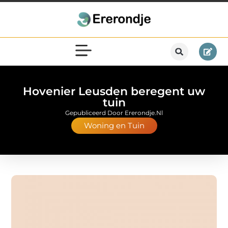
Hovenier Leusden beregent uw
tuin
Gepubliceerd Door Ererondje.nl
Woning en Tuin