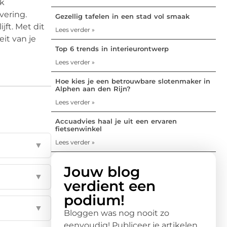
uk
vering.
Gezellig tafelen in een stad vol smaak
jft. Met dit
Lees verder »
it van je
Top 6 trends in interieurontwerp
Lees verder »
Hoe kies je een betrouwbare slotenmaker in
Alphen aan den Rijn?
Lees verder »
Accuadvies haal je uit een ervaren
fietsenwinkel
Lees verder »
▼
Jouw blog
▼
verdient een
podium!
▼
Bloggen was nog nooit zo
eenvoudig! Publiceer je artikelen,