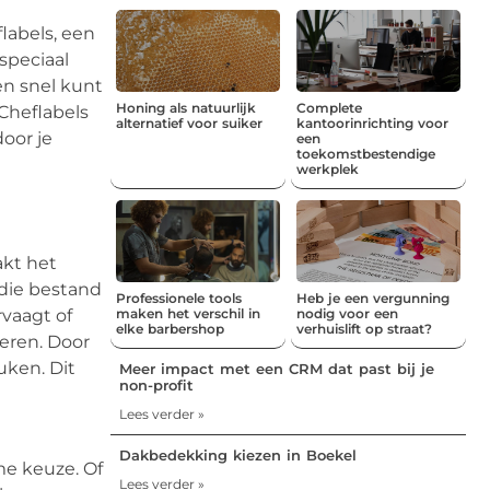
labels, een
speciaal
en snel kunt
Honing als natuurlijk
Complete
 Cheflabels
alternatief voor suiker
kantoorinrichting voor
door je
een
toekomstbestendige
werkplek
akt het
 die bestand
Professionele tools
Heb je een vergunning
rvaagt of
maken het verschil in
nodig voor een
elke barbershop
verhuislift op straat?
deren. Door
uken. Dit
Meer impact met een CRM dat past bij je
non-profit
Lees verder »
Dakbedekking kiezen in Boekel
me keuze. Of
Lees verder »