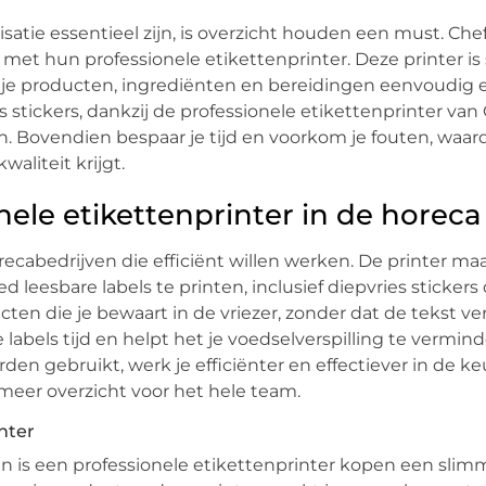
tie essentieel zijn, is overzicht houden een must. Chef
met hun professionele etikettenprinter. Deze printer is 
t je producten, ingrediënten en bereidingen eenvoudig 
 stickers, dankzij de professionele etikettenprinter van
ken. Bovendien bespaar je tijd en voorkom je fouten, waar
waliteit krijgt.
ele etikettenprinter in de horeca
recabedrijven die efficiënt willen werken. De printer ma
eesbare labels te printen, inclusief diepvries stickers
cten die je bewaart in de vriezer, zonder dat de tekst ve
 labels tijd en helpt het je voedselverspilling te vermin
en gebruikt, werk je efficiënter en effectiever in de ke
meer overzicht voor het hele team.
nter
n is een professionele etikettenprinter kopen een slim