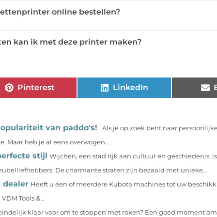
kettenprinter online bestellen?
ten kan ik met deze printer maken?
Pinterest
LinkedIn
opulariteit van paddo's!
Als je op zoek bent naar persoonlijke
. Maar heb je al eens overwogen...
rfecte stijl
Wijchen, een stad rijk aan cultuur en geschiedenis, is
eubelliefhebbers. De charmante straten zijn bezaaid met unieke...
 dealer
Heeft u een of meerdere Kubota machines tot uw beschikki
VDM Tools &...
f eindelijk klaar voor om te stoppen met roken? Een goed moment o