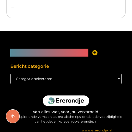
...
Main Links
Je website als inkomstenbron? Meer mogelijk dan je denkt
Bericht categorie
Van alles wat, voor jou verzameld.
Van inspirerende verhalen tot praktische tips, ontdek de veelzijdigheid
van het dagelijks leven op ererondje.nl.
@2025 All Right Reserved. Design by
www.ererondje.nl.