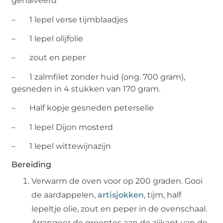
gehalveerd
– 1 lepel verse tijmblaadjes
– 1 lepel olijfolie
– zout en peper
– 1 zalmfilet zonder huid (ong. 700 gram),
gesneden in 4 stukken van 170 gram.
– Half kopje gesneden peterselie
– 1 lepel Dijon mosterd
– 1 lepel wittewijnazijn
Bereiding
Verwarm de oven voor op 200 graden. Gooi
de aardappelen,
artisjokken
, tijm, half
lepeltje olie, zout en peper in de ovenschaal.
Arrangeer de groentes aan de zijkant van de