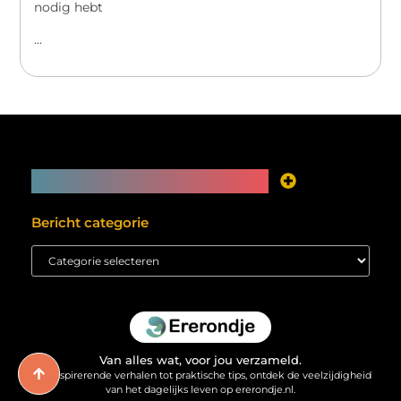
nodig hebt
...
Main Links
Je website als inkomstenbron? Meer mogelijk dan je denkt
Bericht categorie
Van alles wat, voor jou verzameld.
Van inspirerende verhalen tot praktische tips, ontdek de veelzijdigheid
van het dagelijks leven op ererondje.nl.