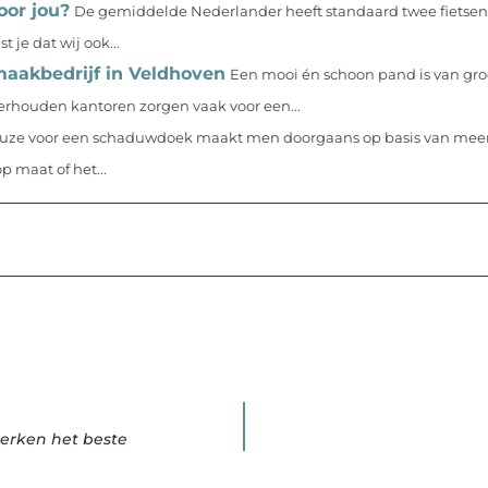
oor jou?
De gemiddelde Nederlander heeft standaard twee fietse
 je dat wij ook...
maakbedrijf in Veldhoven
Een mooi én schoon pand is van gro
nderhouden kantoren zorgen vaak voor een...
uze voor een schaduwdoek maakt men doorgaans op basis van meerd
 maat of het...
werken het beste