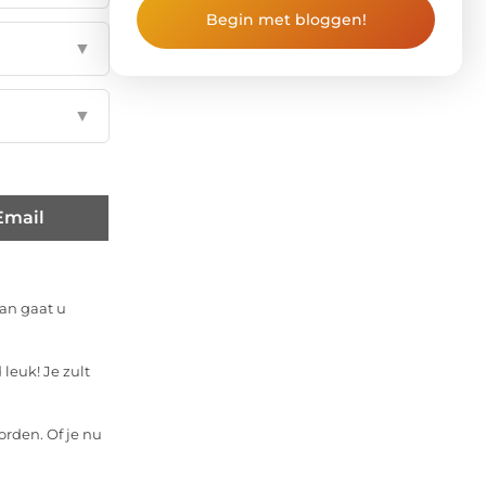
Begin met bloggen!
▼
▼
Email
dan gaat u
leuk! Je zult
orden. Of je nu