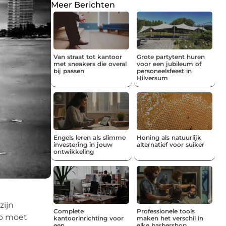
Meer Berichten
Van straat tot kantoor
Grote partytent huren
met sneakers die overal
voor een jubileum of
bij passen
personeelsfeest in
Hilversum
Engels leren als slimme
Honing als natuurlijk
investering in jouw
alternatief voor suiker
ontwikkeling
zijn
Complete
Professionele tools
op moet
kantoorinrichting voor
maken het verschil in
een
elke barbershop