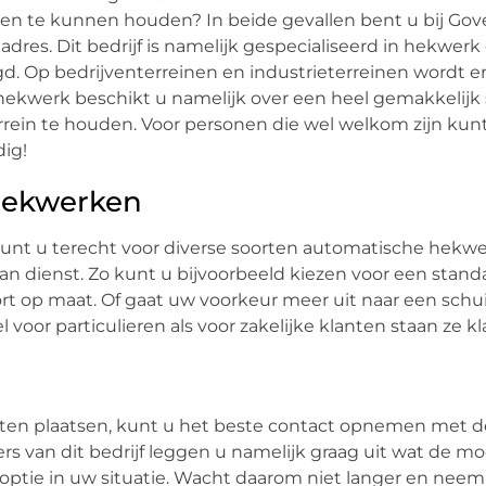
n te kunnen houden? In beide gevallen bent u bij Gov
adres. Dit bedrijf is namelijk gespecialiseerd in hekwerk
d. Op bedrijventerreinen en industrieterreinen wordt er
 hekwerk beschikt u namelijk over een heel gemakkelij
rein te houden. Voor personen die wel welkom zijn kun
dig!
hekwerken
 kunt u terecht voor diverse soorten automatische hekw
ag van dienst. Zo kunt u bijvoorbeeld kiezen voor een stan
rt op maat. Of gaat uw voorkeur meer uit naar een schu
el voor particulieren als voor zakelijke klanten staan ze 
aten plaatsen, kunt u het beste contact opnemen met 
rs van dit bedrijf leggen u namelijk graag uit wat de m
ptie in uw situatie. Wacht daarom niet langer en neem v