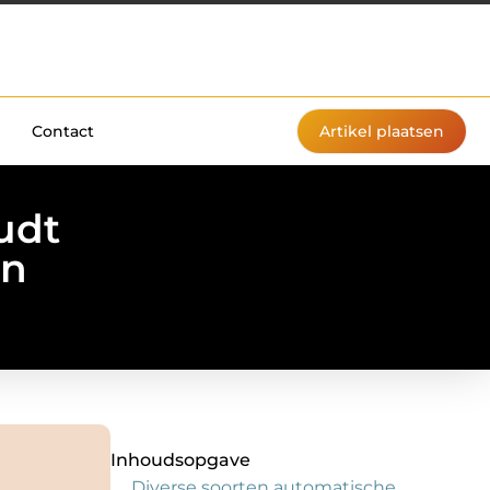
Contact
Artikel plaatsen
udt
en
Inhoudsopgave
Diverse soorten automatische