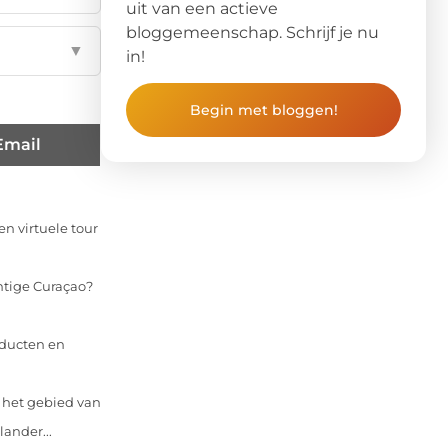
uit van een actieve
bloggemeenschap. Schrijf je nu
▼
in!
Begin met bloggen!
Email
n virtuele tour
chtige Curaçao?
oducten en
p het gebied van
ander...