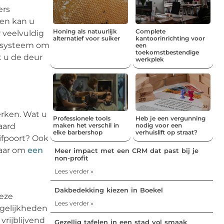
ers
 en kan u
Honing als natuurlijk
Complete
 veelvuldig
alternatief voor suiker
kantoorinrichting voor
k systeem om
een
toekomstbestendige
t u de deur
werkplek
erken. Wat u
Professionele tools
Heb je een vergunning
daard
maken het verschil in
nodig voor een
elke barbershop
verhuislift op straat?
ifpoort? Ook
klaar om
een
Meer impact met een CRM dat past bij je
non-profit
Lees verder »
Dakbedekking kiezen in Boekel
deze
Lees verder »
ogelijkheden
rijblijvend
Gezellig tafelen in een stad vol smaak