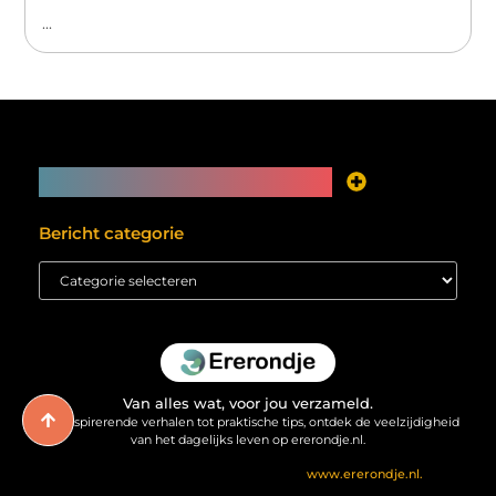
...
Main Links
Je website als inkomstenbron? Meer mogelijk dan je denkt
Bericht categorie
Van alles wat, voor jou verzameld.
Van inspirerende verhalen tot praktische tips, ontdek de veelzijdigheid
van het dagelijks leven op ererondje.nl.
@2025 All Right Reserved. Design by
www.ererondje.nl.