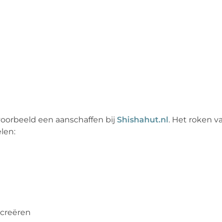
jvoorbeeld een aanschaffen bij
Shishahut.nl
. Het roken v
len:
 creëren