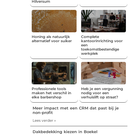
Hilversum
Honing als natuurlijk
Complete
alternatief voor suiker
kantoorinrichting voor
een
toekomstbestendige
werkplek
Professionele tools
Heb je een vergunning
maken het verschil in
nodig voor een
elke barbershop
verhuislift op straat?
Meer impact met een CRM dat past bij je
non-profit
Lees verder »
Dakbedekking kiezen in Boekel