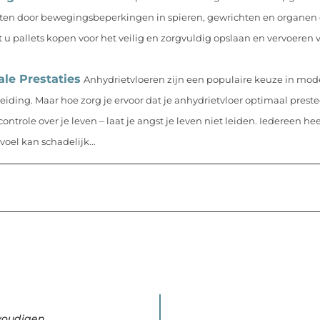
ten door bewegingsbeperkingen in spieren, gewrichten en organen op
t u pallets kopen voor het veilig en zorgvuldig opslaan en vervoeren
le Prestaties
Anhydrietvloeren zijn een populaire keuze in mo
ing. Maar hoe zorg je ervoor dat je anhydrietvloer optimaal presteer
ntrole over je leven – laat je angst je leven niet leiden. Iedereen hee
el kan schadelijk...
voudigen