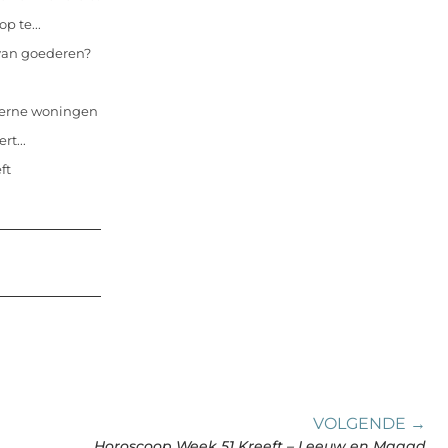
 te...
 van goederen?
derne woningen
t...
ft
VOLGENDE →
Horoscoop Week 51 Kreeft – Leeuw en Maagd