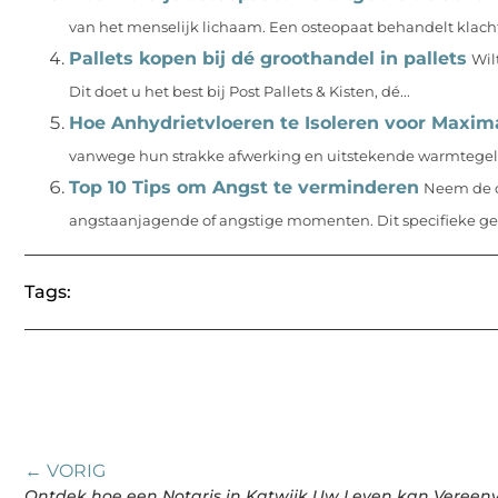
van het menselijk lichaam. Een osteopaat behandelt klach
Pallets kopen bij dé groothandel in pallets
Wil
Dit doet u het best bij Post Pallets & Kisten, dé...
Hoe Anhydrietvloeren te Isoleren voor Maxima
vanwege hun strakke afwerking en uitstekende warmtegeleid
Top 10 Tips om Angst te verminderen
Neem de co
angstaanjagende of angstige momenten. Dit specifieke gevo
Tags:
← VORIG
Ontdek hoe een Notaris in Katwijk Uw Leven kan Vereen