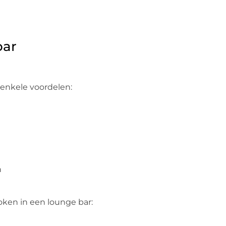
bar
 enkele voordelen:
n
oken in een lounge bar: