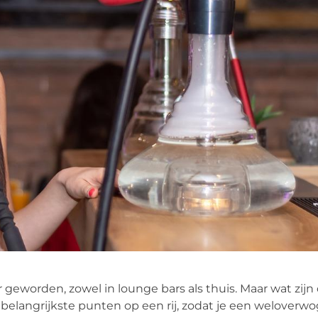
r geworden, zowel in lounge bars als thuis. Maar wat zijn
e belangrijkste punten op een rij, zodat je een welover