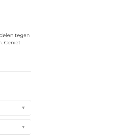
nadelen tegen
n. Geniet
▼
▼