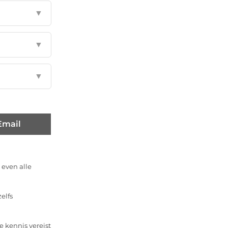
▼
▼
▼
Email
 even alle
elfs
 kennis vereist