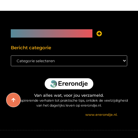
Main Links
Je website als inkomstenbron? Meer mogelijk dan je denkt
Bericht categorie
Van alles wat, voor jou verzameld.
Van inspirerende verhalen tot praktische tips, ontdek de veelzijdigheid
van het dagelijks leven op ererondje.nl.
@2025 All Right Reserved. Design by
www.ererondje.nl.