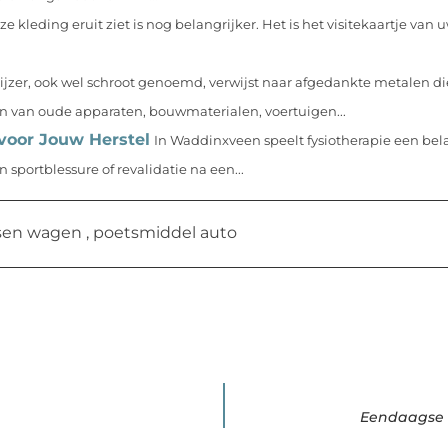
e kleding eruit ziet is nog belangrijker. Het is het visitekaartje van 
ijzer, ook wel schroot genoemd, verwijst naar afgedankte metalen d
jn van oude apparaten, bouwmaterialen, voertuigen...
voor Jouw Herstel
In Waddinxveen speelt fysiotherapie een bela
sportblessure of revalidatie na een...
sen wagen
,
poetsmiddel auto
Eendaagse t