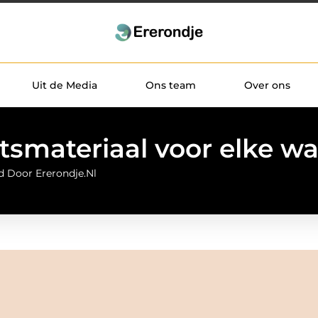
Uit de Media
Ons team
Over ons
tsmateriaal voor elke w
d Door Ererondje.nl