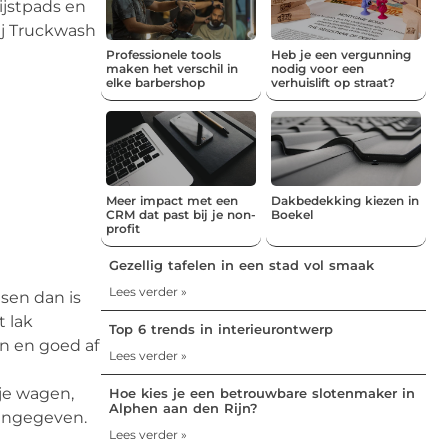
ijstpads en
bij Truckwash
Professionele tools
Heb je een vergunning
maken het verschil in
nodig voor een
elke barbershop
verhuislift op straat?
Meer impact met een
Dakbedekking kiezen in
CRM dat past bij je non-
Boekel
profit
Gezellig tafelen in een stad vol smaak
Lees verder »
tsen dan is
t lak
Top 6 trends in interieurontwerp
en en goed af
Lees verder »
 je wagen,
Hoe kies je een betrouwbare slotenmaker in
Alphen aan den Rijn?
aangegeven.
Lees verder »