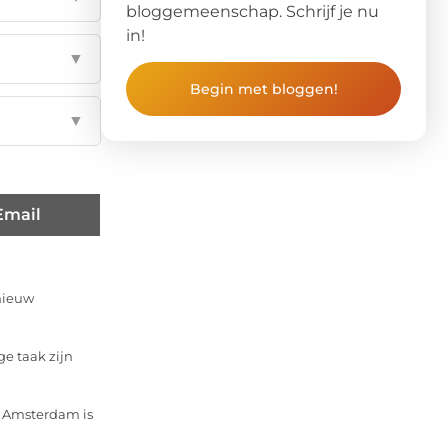
bloggemeenschap. Schrijf je nu
in!
▼
Begin met bloggen!
▼
Email
nieuw
ge taak zijn
n Amsterdam is