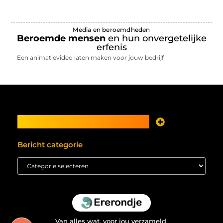
Media en beroemdheden
Beroemde mensen
en hun onvergetelijke
erfenis
Een animatievideo laten maken voor jouw bedrijf
Main Links
Je website als inkomstenbron? Meer mogelijk dan je denkt
Bericht categorie
Van alles wat, voor jou verzameld.