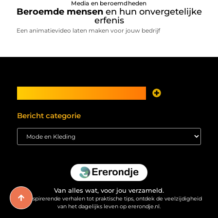
Media en beroemdheden
Beroemde mensen
en hun onvergetelijke
erfenis
Een animatievideo laten maken voor jouw bedrijf
Main Links
Je website als inkomstenbron? Meer mogelijk dan je denkt
Bericht categorie
Van alles wat, voor jou verzameld.
Van inspirerende verhalen tot praktische tips, ontdek de veelzijdigheid
van het dagelijks leven op ererondje.nl.