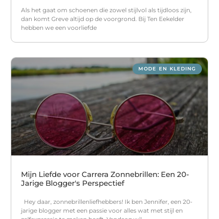
Als het gaat om schoenen die zowel stijlvol als tijdloos zijn,
dan komt Greve altijd op de voorgrond. Bij Ten Eekelder
hebben we een voorliefde
MODE EN KLEDING
Mijn Liefde voor Carrera Zonnebrillen: Een 20-
Jarige Blogger's Perspectief
Hey daar, zonnebrillenliefhebbers! Ik ben Jennifer, een 20-
jarige blogger met een passie voor alles wat met stijl en