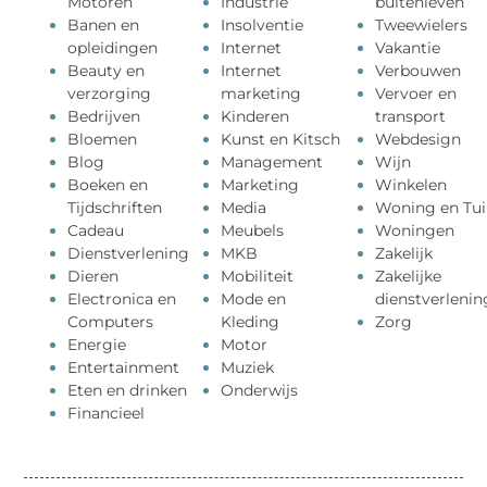
Motoren
Industrie
buitenleven
Banen en
Insolventie
Tweewielers
opleidingen
Internet
Vakantie
Beauty en
Internet
Verbouwen
verzorging
marketing
Vervoer en
Bedrijven
Kinderen
transport
Bloemen
Kunst en Kitsch
Webdesign
Blog
Management
Wijn
Boeken en
Marketing
Winkelen
Tijdschriften
Media
Woning en Tui
Cadeau
Meubels
Woningen
Dienstverlening
MKB
Zakelijk
Dieren
Mobiliteit
Zakelijke
Electronica en
Mode en
dienstverlenin
Computers
Kleding
Zorg
Energie
Motor
Entertainment
Muziek
Eten en drinken
Onderwijs
Financieel