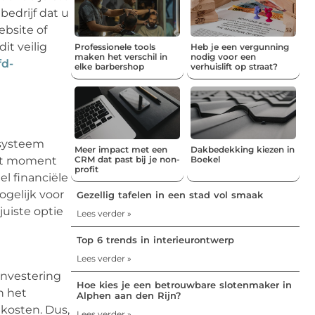
bedrijf dat u
ebsite of
it veilig
Professionele tools
Heb je een vergunning
maken het verschil in
nodig voor een
fd-
elke barbershop
verhuislift op straat?
 systeem
Meer impact met een
Dakbedekking kiezen in
het moment
CRM dat past bij je non-
Boekel
profit
el financiële
ogelijk voor
Gezellig tafelen in een stad vol smaak
juiste optie
Lees verder »
Top 6 trends in interieurontwerp
Lees verder »
 investering
Hoe kies je een betrouwbare slotenmaker in
n het
Alphen aan den Rijn?
 kosten. Dus,
Lees verder »