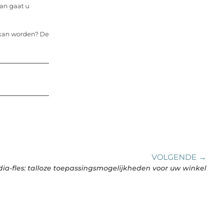
dan gaat u
d kan worden? De
VOLGENDE →
ia-fles: talloze toepassingsmogelijkheden voor uw winkel