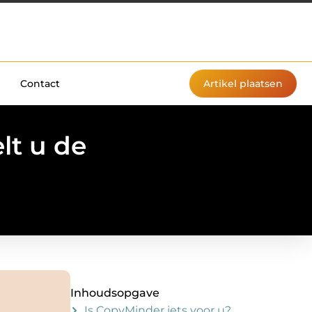
Contact
Artikel plaatsen
lt u de
Inhoudsopgave
Is CopyMinder iets voor u?