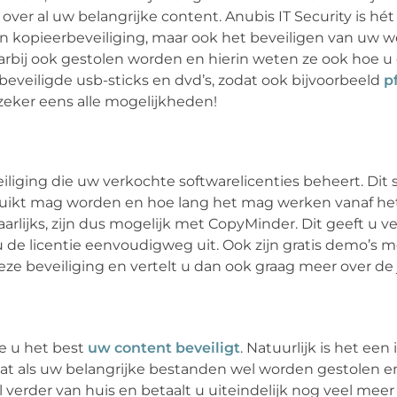
over al uw belangrijke content. Anubis IT Security is hét 
van kopieerbeveiliging, maar ook het beveiligen van uw w
bij ook gestolen worden en hierin weten ze ook hoe u d
 beveiligde usb-sticks en dvd’s, zodat ook bijvoorbeeld
p
 zeker eens alle mogelijkheden!
liging die uw verkochte softwarelicenties beheert. Dit
bruikt mag worden en hoe lang het mag werken vanaf 
arlijks, zijn dus mogelijk met CopyMinder. Dit geeft u ve
u de licentie eenvoudigweg uit. Ook zijn gratis demo’s m
deze beveiliging en vertelt u dan ook graag meer over de 
e u het best
uw content beveiligt
. Natuurlijk is het een
at als uw belangrijke bestanden wel worden gestolen e
erder van huis en betaalt u uiteindelijk nog veel meer