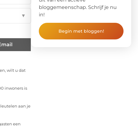
bloggemeenschap. Schrijf je nu
in!
▼
Begin met bloggen!
Email
n, wilt u dat
00 inwoners is
leutelen aan je
gasten een