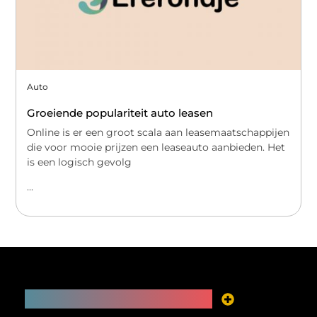
Auto
Groeiende populariteit auto leasen
Online is er een groot scala aan leasemaatschappijen
die voor mooie prijzen een leaseauto aanbieden. Het
is een logisch gevolg
...
Main Links
Je website als inkomstenbron? Meer mogelijk dan je denkt