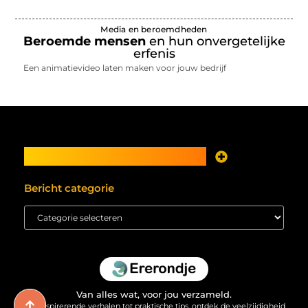
Media en beroemdheden
Beroemde mensen
en hun onvergetelijke
erfenis
Een animatievideo laten maken voor jouw bedrijf
Main Links
Je website als inkomstenbron? Meer mogelijk dan je denkt
Bericht categorie
Van alles wat, voor jou verzameld.
Van inspirerende verhalen tot praktische tips, ontdek de veelzijdigheid