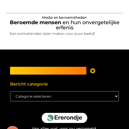
Media en beroemdheden
Beroemde mensen
en hun onvergetelijke
erfenis
Een animatievideo laten maken voor jouw bedrijf
Main Links
Je website als inkomstenbron? Meer mogelijk dan je denkt
Bericht categorie
Van alles wat, voor jou verzameld.