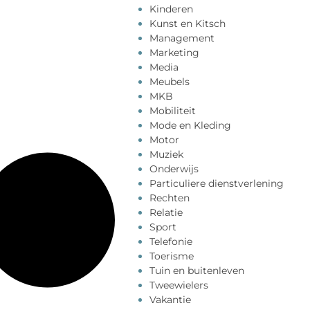
Kinderen
Kunst en Kitsch
Management
Marketing
Media
Meubels
MKB
Mobiliteit
Mode en Kleding
Motor
Muziek
Onderwijs
Particuliere dienstverlening
Rechten
Relatie
Sport
Telefonie
Toerisme
Tuin en buitenleven
Tweewielers
Vakantie