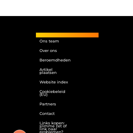
Main Links
Ons team
Over ons
Beroemdheden
Artikel
plaatsen
Website index
Cookiebeleid
(EU)
Partners
Contact
Links kopen:
slimme zet of
link naar
problemen?