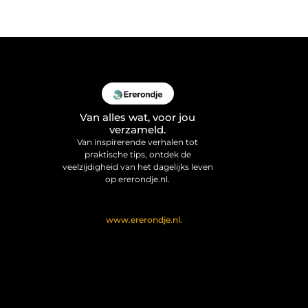
Van alles wat, voor jou
verzameld.
Van inspirerende verhalen tot
praktische tips, ontdek de
veelzijdigheid van het dagelijks leven
op ererondje.nl.
@2025 All Right Reserved. Design
by
www.ererondje.nl.