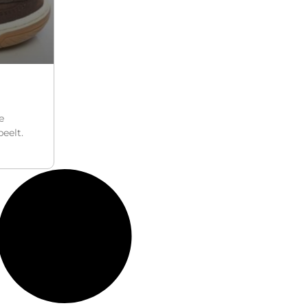
e
eelt.