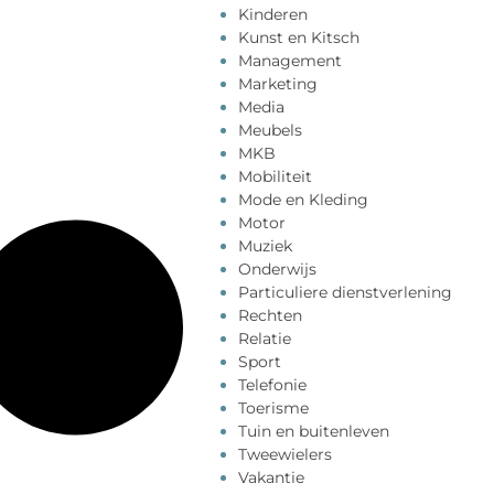
Kinderen
Kunst en Kitsch
Management
Marketing
Media
Meubels
MKB
Mobiliteit
Mode en Kleding
Motor
Muziek
Onderwijs
Particuliere dienstverlening
Rechten
Relatie
Sport
Telefonie
Toerisme
Tuin en buitenleven
Tweewielers
Vakantie