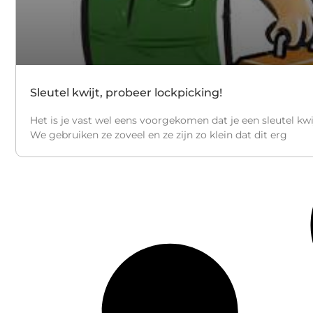
Sleutel kwijt, probeer lockpicking!
Het is je vast wel eens voorgekomen dat je een sleutel kwij
We gebruiken ze zoveel en ze zijn zo klein dat dit erg