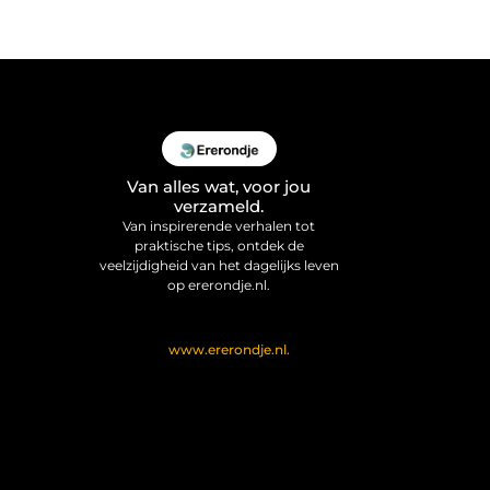
Van alles wat, voor jou
verzameld.
Van inspirerende verhalen tot
praktische tips, ontdek de
veelzijdigheid van het dagelijks leven
op ererondje.nl.
@2025 All Right Reserved. Design
by
www.ererondje.nl.