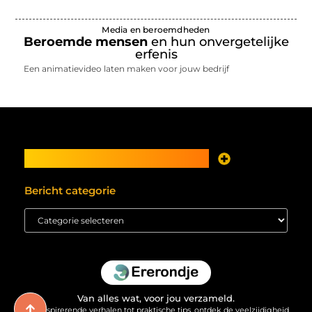
Media en beroemdheden
Beroemde mensen
en hun onvergetelijke
erfenis
Een animatievideo laten maken voor jouw bedrijf
Main Links
Je website als inkomstenbron? Meer mogelijk dan je denkt
Bericht categorie
Van alles wat, voor jou verzameld.
Van inspirerende verhalen tot praktische tips, ontdek de veelzijdigheid