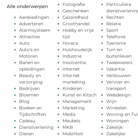
Fotografie
Particuliere
Alle onderwerpen
Geschenken
dienstverlenin
Aanbiedingen
Gezondheid
Rechten
Adverteren
Groothandel
Relatie
Alarmsysteem
Hobby en vrije
Sport
Attracties
tijd
Telefonie
Auto
Horeca
Toerisme
Auto's en
Huishoudelijk
Tuin en
Motoren
Industrie
buitenleven
Banen en
Insolventie
Tweewielers
opleidingen
Internet
Vakantie
Beauty en
Internet
Verbouwen
verzorging
marketing
Vervoer en
Bedrijven
Kinderen
transport
Bloemen
Kunst en Kitsch
Webdesign
Blog
Management
Wijn
Boeken en
Marketing
Winkelen
Tijdschriften
Media
Woning en Tui
Cadeau
Meubels
Woningen
Dienstverlening
MKB
Zakelijk
Dieren
Mobiliteit
Zakelijke