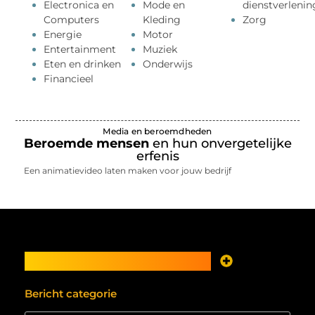
Electronica en
Mode en
dienstverlenin
Computers
Kleding
Zorg
Energie
Motor
Entertainment
Muziek
Eten en drinken
Onderwijs
Financieel
Media en beroemdheden
Beroemde mensen
en hun onvergetelijke
erfenis
Een animatievideo laten maken voor jouw bedrijf
Main Links
Je website als inkomstenbron? Meer mogelijk dan je denkt
Bericht categorie